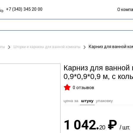
+7 (343) 345 20 00
О комп
Карниз для ванной ком
наты
Шторки и карнизы для ванной комнаты
Карниз для ванной 
0,9*0,9*0,9 м, с ко
0 отзывов
цена за
штуку
упаковку
1 042.
₽
20
/ шт.