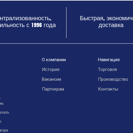
нтрализованность,
Быстрая, экономич
ильность с 1996 года
доставка
О компании
Навигация
История
Торговля
Вакансии
Производство
Партнерам
Контакты
т
ях
елать
к
овора