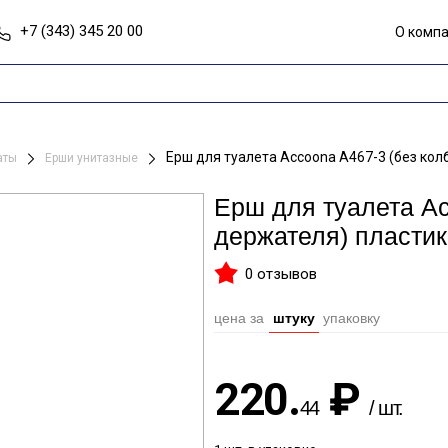
+7 (343) 345 20 00
О комп
Ерш для туалета Accoona A467-3 (без кол
наты
Ерши унитазные
Ерш для туалета Ac
держателя) пластик
0 отзывов
цена за
штуку
упаковку
220.
₽
44
/ шт.