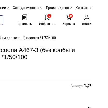
ании
Сотрудничество
Производство
Контакты
0
0
Сравнить
Избранное
Корзина
Войти
бы и держателя) пластик *1/50/100
coona A467-3 (без колбы и
 *1/50/100
Артикул
ГЦ07