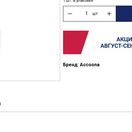
1 шт. в упаковке
шт.
Бренд: Accoona
)